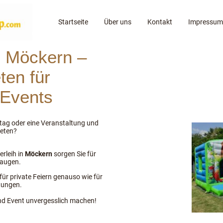
Startseite
Über uns
Kontakt
Impressum
h Möckern –
ten für
 Events
stag oder eine Veranstaltung und
ieten?
rleih in
Möckern
sorgen Sie für
raugen.
ür private Feiern genauso wie für
tungen.
nd Event unvergesslich machen!