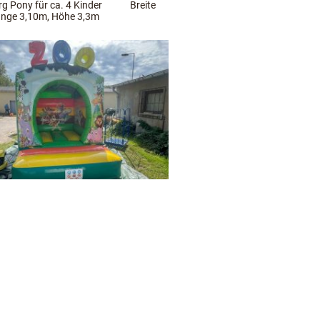
rg Pony für ca. 4 Kinder Breite
nge 3,10m, Höhe 3,3m