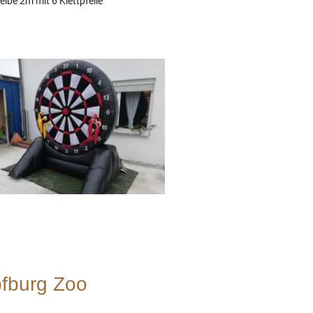
ibe 2m mit 6 Klettpfeile
fburg Zoo