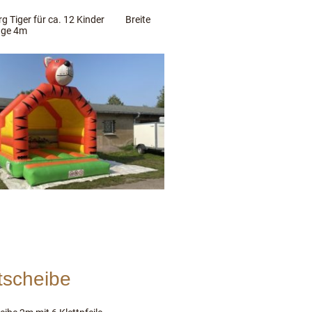
g Tiger für ca. 12 Kinder Breite
nge 4m
tscheibe