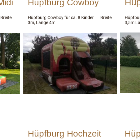
Hüp
Midi
Hüpfburg Cowboy
eite
Hüpfburg Cowboy für ca. 8 Kinder Breite
Hüpfbur
3m, Länge 4m
3,5m Lä
Hüpfburg Hochzeit
Hüp