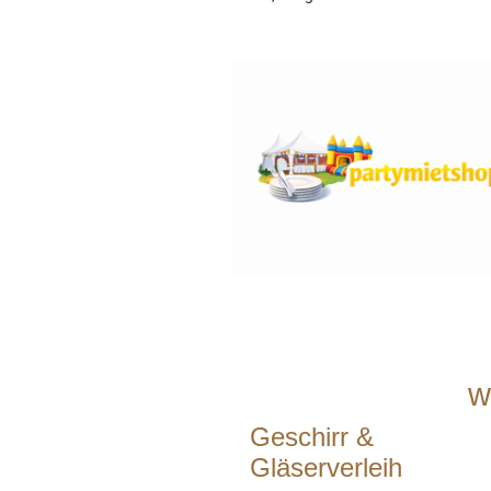
w
Geschirr &
Gläserverleih