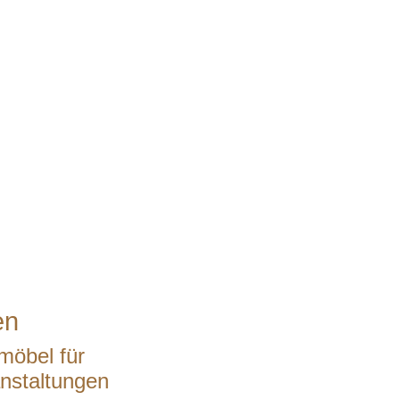
en
möbel für
nstaltungen