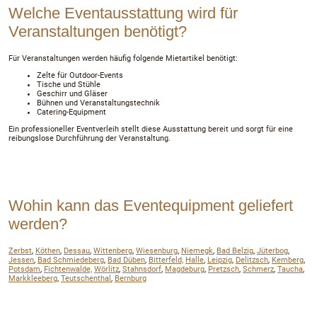
Welche Eventausstattung wird für
Veranstaltungen benötigt?
Für Veranstaltungen werden häufig folgende Mietartikel benötigt:
Zelte für Outdoor-Events
Tische und Stühle
Geschirr und Gläser
Bühnen und Veranstaltungstechnik
Catering-Equipment
Ein professioneller Eventverleih stellt diese Ausstattung bereit und sorgt für eine
reibungslose Durchführung der Veranstaltung.
Wohin kann das Eventequipment geliefert
werden?
Zerbst
,
Köthen
,
Dessau
,
Wittenberg
,
Wiesenburg
,
Niemegk
,
Bad Belzig
,
Jüterbog
,
Jessen
,
Bad Schmiedeberg
,
Bad Düben
,
Bitterfeld,
Halle
,
Leipzig
,
Delitzsch
,
Kemberg
,
Potsdam
,
Fichtenwalde,
Wörlitz
,
Stahnsdorf
,
Magdeburg
,
Pretzsch
,
Schmerz
,
Taucha
,
Markkleeberg
,
Teutschenthal
,
Bernburg