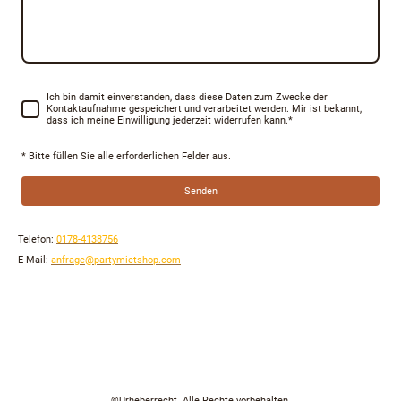
Ich bin damit einverstanden, dass diese Daten zum Zwecke der
Kontaktaufnahme gespeichert und verarbeitet werden. Mir ist bekannt,
dass ich meine Einwilligung jederzeit widerrufen kann.
*
* Bitte füllen Sie alle erforderlichen Felder aus.
Senden
Telefon:
0178-4138756
E-Mail:
anfrage@partymietshop.com
Servicepoint: 04319 Taucha, Südstrasse 8
©Urheberrecht. Alle Rechte vorbehalten.