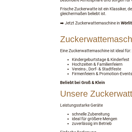
besondere Atmosphäre und sorgen für 
Frische Zuckerwatte ist ein Klassiker, 
gleichermaßen beliebt ist.
➡️ Jetzt Zuckerwattemaschine in
Wörli
Zuckerwattemaschin
Eine Zuckerwattemaschine ist ideal für:
Kindergeburtstage & Kinderfest
Hochzeiten & Familienfeiern
Vereins-, Dorf- & Stadtfeste
Firmenfeiern & Promotion-Event
Beliebt bei Groß & Klein
Unsere Zuckerwatt
Leistungsstarke Geräte
schnelle Zubereitung
ideal für größere Mengen
zuverlässig im Betrieb