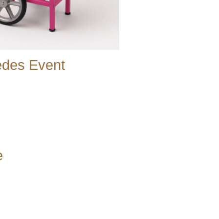
jedes Event
e