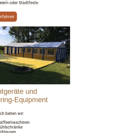
eiern oder Stadtfeste.
erfahren
tgeräte und
ring-Equipment
ch bieten wir:
affeemaschinen
ühlschränke
ritteusen