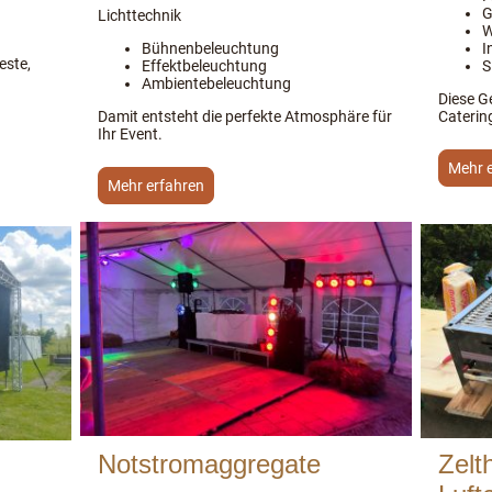
G
Lichttechnik
W
Bühnenbeleuchtung
I
este,
Effektbeleuchtung
S
Ambientebeleuchtung
Diese Ge
Damit entsteht die perfekte Atmosphäre für
Caterin
Ihr Event.
Mehr 
Mehr erfahren
Notstromaggregate
Zelt