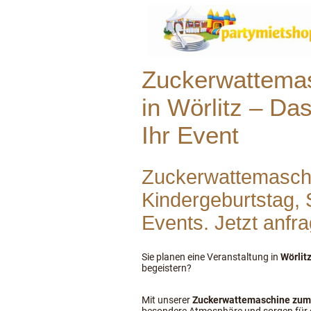
Zuckerwattemas
in Wörlitz – Das
Ihr Event
Zuckerwattemaschin
Kindergeburtstag, 
Events. Jetzt anfr
Sie planen eine Veranstaltung
in
Wörlit
begeistern?
Mit unserer
Zuckerwattemaschine zum