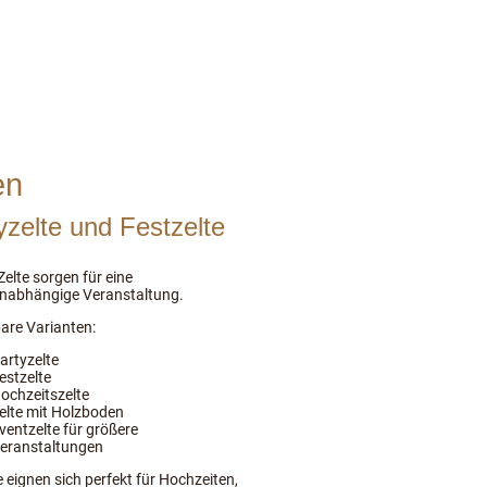
en
yzelte und Festzelte
elte sorgen für eine
nabhängige Veranstaltung.
are Varianten:
artyzelte
estzelte
ochzeitszelte
elte mit Holzboden
ventzelte für größere
eranstaltungen
e eignen sich perfekt für Hochzeiten,