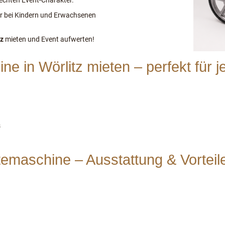
echten Event-Charakter.
der bei Kindern und Erwachsenen
tz
mieten und Event aufwerten!
e in Wörlitz mieten – perfekt für 
s
emaschine – Ausstattung & Vorteil