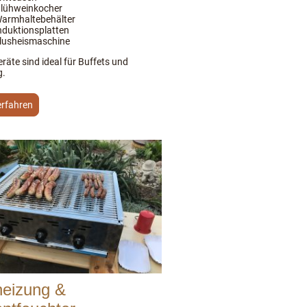
lühweinkocher
armhaltebehälter
nduktionsplatten
lusheismaschine
räte sind ideal für Buffets und
g.
erfahren
heizung &