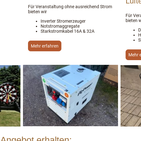
Luft
Für Veranstaltung ohne ausreichend Strom
bieten wir
Für Ver
bieten w
Inverter Stromerzeuger
Notstromaggregate
D
Starkstromkabel 16A & 32A
H
S
Mehr erfahren
Mehr 
 Angebot erhalten: