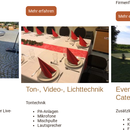
Firmenf
Mehr erfahren
Mehr 
Ton-, Video-, Lichttechnik
Even
Cate
Tontechnik
r Live-
Zusätzli
PA-Anlagen
Mikrofone
K
Mischpulte
K
Lautsprecher
F