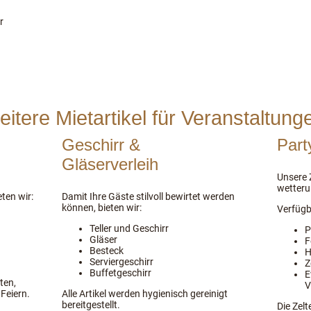
r
eitere Mietartikel für Veranstaltung
Geschirr &
Part
Gläserverleih
Unsere Z
wetteru
ten wir:
Damit Ihre Gäste stilvoll bewirtet werden
können, bieten wir:
Verfügb
Teller und Geschirr
P
Gläser
F
Besteck
H
Serviergeschirr
Z
Buffetgeschirr
E
ten,
V
Feiern.
Alle Artikel werden hygienisch gereinigt
bereitgestellt.
Die Zelt