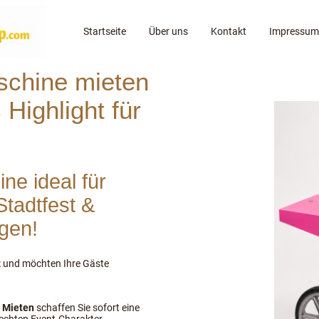
Startseite
Über uns
Kontakt
Impressum
chine mieten
 Highlight für
e ideal für
Stadtfest &
agen!
z
und möchten Ihre Gäste
 Mieten
schaffen Sie sofort eine