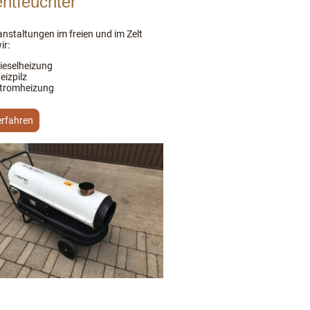
entfeuchter
anstaltungen im freien und im Zelt
ir:
ieselheizung
eizpilz
tromheizung
erfahren