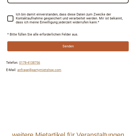
Ich bin damit einverstanden, dass diese Daten zum Zwecke der
Kontaktaufnahme gespeichert und verarbeitet werden. Mir ist bekannt,
dass ich meine Einwilligung jederzeit widerrufen kann.
*
* Bitte füllen Sie alle erforderlichen Felder aus.
Senden
Telefon:
0178-4138756
E-Mail:
anfrage@partymietshop.com
Servicepoint: 04205 Markranstädt, Teichweg 16
weitere Mietartikel für Veranstaltungen