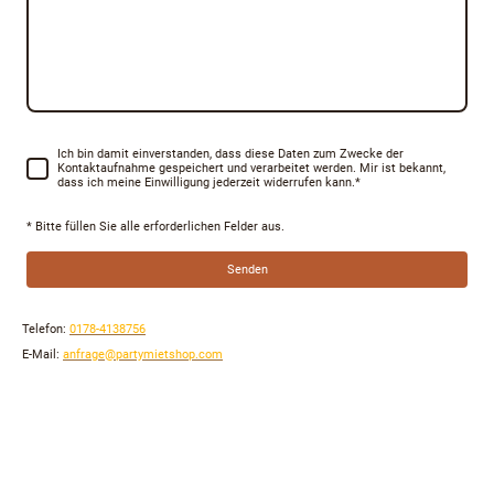
Ich bin damit einverstanden, dass diese Daten zum Zwecke der
Kontaktaufnahme gespeichert und verarbeitet werden. Mir ist bekannt,
dass ich meine Einwilligung jederzeit widerrufen kann.
*
* Bitte füllen Sie alle erforderlichen Felder aus.
Senden
Telefon:
0178-4138756
E-Mail:
anfrage@partymietshop.com
Servicepoint: 06869 Coswig/Anhalt , Baderstrasse 5