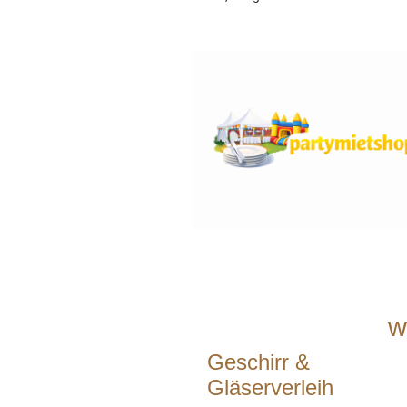
w
Geschirr &
Gläserverleih