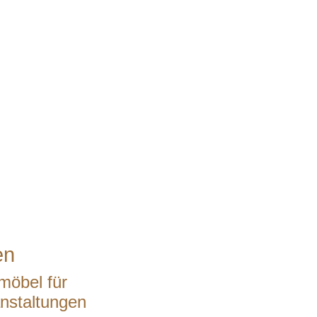
en
möbel für
nstaltungen