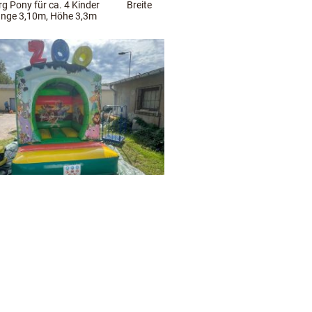
rg Pony für ca. 4 Kinder Breite
nge 3,10m, Höhe 3,3m