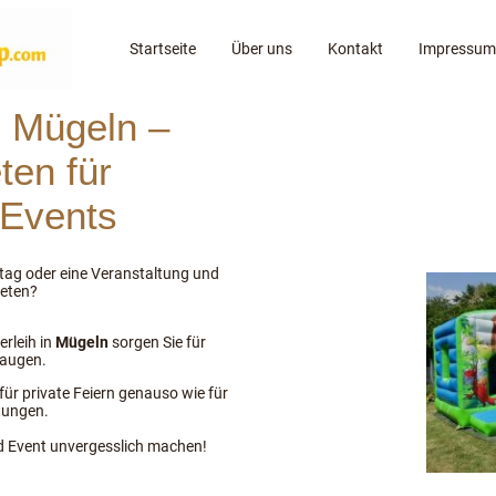
Startseite
Über uns
Kontakt
Impressum
h Mügeln –
ten für
 Events
stag oder eine Veranstaltung und
ieten?
rleih in
Mügeln
sorgen Sie für
raugen.
ür private Feiern genauso wie für
tungen.
d Event unvergesslich machen!