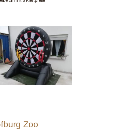
ibe 2m mit 6 Klettpfeile
fburg Zoo