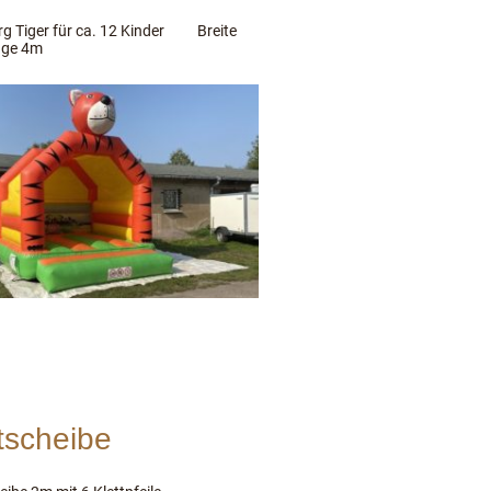
g Tiger für ca. 12 Kinder Breite
nge 4m
tscheibe