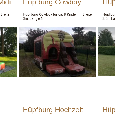
Hüp
Midi
Hüpfburg Cowboy
eite
Hüpfburg Cowboy für ca. 8 Kinder Breite
Hüpfbur
3m, Länge 4m
3,5m Lä
Hüpfburg Hochzeit
Hüp