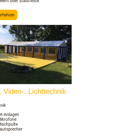
eiern oder Stadtfeste.
erfahren
, Video-, Lichttechnik
nik
A-Anlagen
ikrofone
ischpulte
autsprecher