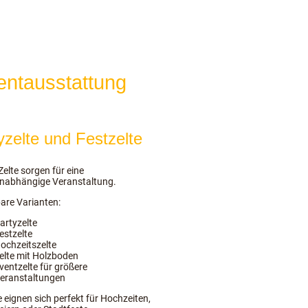
entausstattung
yzelte und Festzelte
elte sorgen für eine
nabhängige Veranstaltung.
are Varianten:
artyzelte
estzelte
ochzeitszelte
elte mit Holzboden
ventzelte für größere
eranstaltungen
e eignen sich perfekt für Hochzeiten,