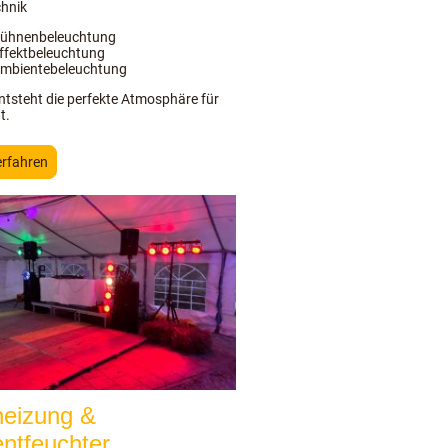
chnik
ühnenbeleuchtung
ffektbeleuchtung
mbientebeleuchtung
ntsteht die perfekte Atmosphäre für
t.
erfahren
heizung &
entfeuchter