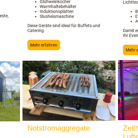
Glühweinkocher
Lichtte
Warmhaltebehälter
Induktionsplatten
B
este,
Slusheismaschine
E
A
Diese Geräte sind ideal für Buffets und
Catering.
Damit e
Ihr Even
Mehr erfahren
Mehr 
Notstromaggregate
Zelt
Luft