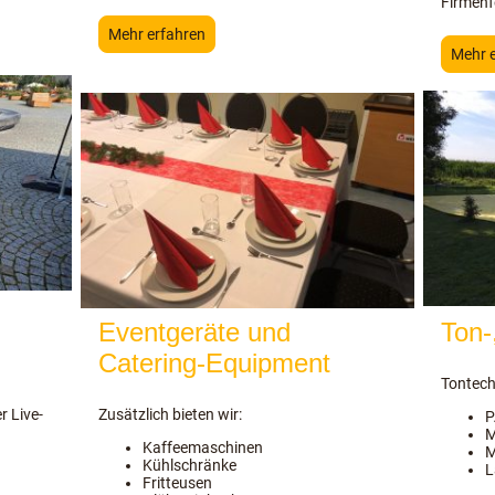
Firmenf
Mehr erfahren
Mehr 
Eventgeräte und
Ton-
Catering-Equipment
Tontech
r Live-
Zusätzlich bieten wir:
P
M
Kaffeemaschinen
M
Kühlschränke
L
Fritteusen