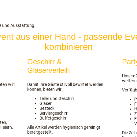
ße und Ausstattung.
 Event aus einer Hand - passende Ev
kombinieren
Geschirr &
Part
Gläserverleih
Unsere Z
wetteru
ten wir:
Damit Ihre Gäste stilvoll bewirtet werden
können, bieten wir:
Verfügb
Teller und Geschirr
P
Gläser
F
Besteck
H
Serviergeschirr
Z
Buffetgeschirr
E
ten,
V
Feiern.
Alle Artikel werden hygienisch gereinigt
bereitgestellt.
Die Zelt