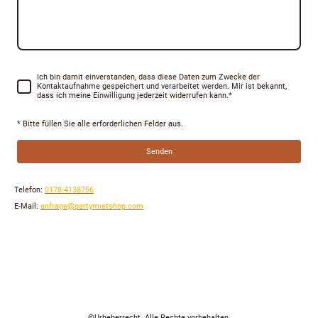
Ich bin damit einverstanden, dass diese Daten zum Zwecke der
Kontaktaufnahme gespeichert und verarbeitet werden. Mir ist bekannt,
dass ich meine Einwilligung jederzeit widerrufen kann.
*
* Bitte füllen Sie alle erforderlichen Felder aus.
Senden
Telefon:
0178-4138756
E-Mail:
anfrage@partymietshop.com
Servicepoint: 04509 Delitzsch, Schillerstrasse 14
©Urheberrecht. Alle Rechte vorbehalten.