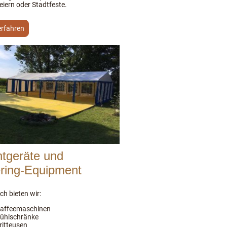
eiern oder Stadtfeste.
erfahren
tgeräte und
ring-Equipment
ch bieten wir:
affeemaschinen
ühlschränke
ritteusen