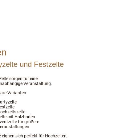
en
yzelte und Festzelte
elte sorgen für eine
nabhängige Veranstaltung.
are Varianten:
artyzelte
estzelte
ochzeitszelte
elte mit Holzboden
ventzelte für größere
eranstaltungen
e eignen sich perfekt für Hochzeiten,