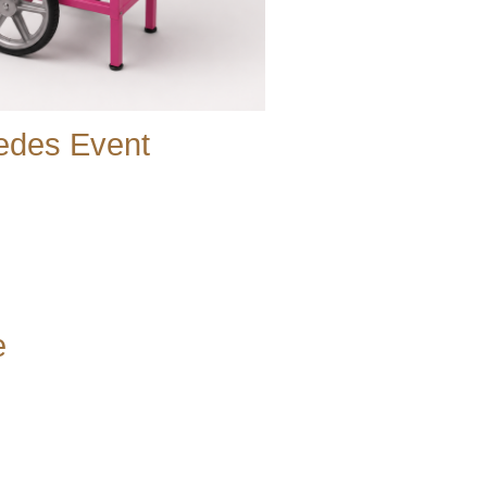
jedes Event
e