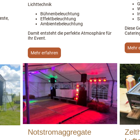
G
Lichttechnik
W
Bühnenbeleuchtung
I
este,
Effektbeleuchtung
S
Ambientebeleuchtung
Diese Ge
Damit entsteht die perfekte Atmosphäre für
Caterin
Ihr Event.
Mehr 
Mehr erfahren
Notstromaggregate
Zelt