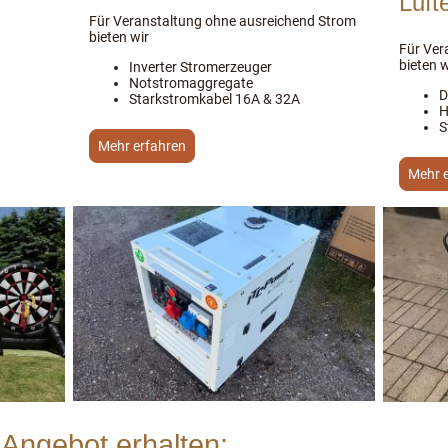
Luft
Für Veranstaltung ohne ausreichend Strom
bieten wir
Für Ver
bieten w
Inverter Stromerzeuger
Notstromaggregate
D
Starkstromkabel 16A & 32A
H
S
Mehr erfahren
Mehr 
 Angebot erhalten: