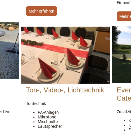
Firmenf
Mehr erfahren
Mehr 
Ton-, Video-, Lichttechnik
Even
Cate
Tontechnik
r Live-
Zusätzli
PA-Anlagen
Mikrofone
K
Mischpulte
K
Lautsprecher
F