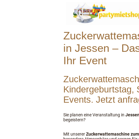
Zuckerwattemas
in Jessen – Das
Ihr Event
Zuckerwattemaschin
Kindergeburtstag, 
Events. Jetzt anfr
Sie planen eine Veranstaltung
in
Jesse
begeistern?
Mit unserer
Zuckerwattemaschine zum