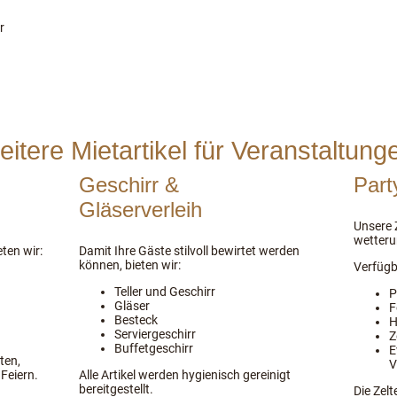
r
eitere Mietartikel für Veranstaltung
Geschirr &
Part
Gläserverleih
Unsere Z
wetteru
ten wir:
Damit Ihre Gäste stilvoll bewirtet werden
können, bieten wir:
Verfügb
Teller und Geschirr
P
Gläser
F
Besteck
H
Serviergeschirr
Z
Buffetgeschirr
E
ten,
V
Feiern.
Alle Artikel werden hygienisch gereinigt
bereitgestellt.
Die Zelt