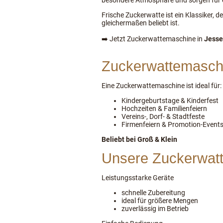
besondere Atmosphäre und sorgen für 
Frische Zuckerwatte ist ein Klassiker, 
gleichermaßen beliebt ist.
➡️ Jetzt Zuckerwattemaschine in
Jess
Zuckerwattemaschin
Eine Zuckerwattemaschine ist ideal für:
Kindergeburtstage & Kinderfest
Hochzeiten & Familienfeiern
Vereins-, Dorf- & Stadtfeste
Firmenfeiern & Promotion-Event
Beliebt bei Groß & Klein
Unsere Zuckerwatt
Leistungsstarke Geräte
schnelle Zubereitung
ideal für größere Mengen
zuverlässig im Betrieb