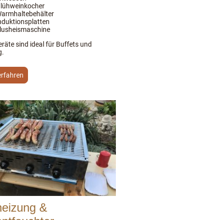
lühweinkocher
armhaltebehälter
nduktionsplatten
lusheismaschine
räte sind ideal für Buffets und
g.
erfahren
heizung &