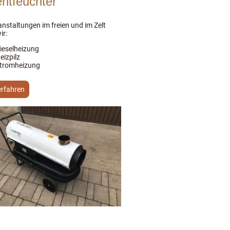
entfeuchter
anstaltungen im freien und im Zelt
ir:
ieselheizung
eizpilz
tromheizung
erfahren