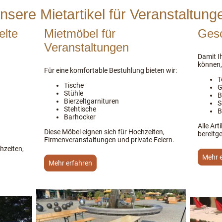
nsere Mietartikel für Veranstaltung
elte
Mietmöbel für
Gesc
Veranstaltungen
Damit Ih
können, 
Für eine komfortable Bestuhlung bieten wir:
T
Tische
G
Stühle
B
Bierzeltgarnituren
S
Stehtische
B
Barhocker
Alle Art
Diese Möbel eignen sich für Hochzeiten,
bereitge
Firmenveranstaltungen und private Feiern.
chzeiten,
Mehr 
Mehr erfahren