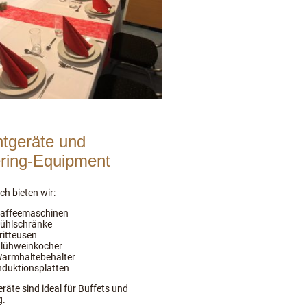
tgeräte und
ring-Equipment
ch bieten wir:
affeemaschinen
ühlschränke
ritteusen
lühweinkocher
armhaltebehälter
nduktionsplatten
räte sind ideal für Buffets und
g.