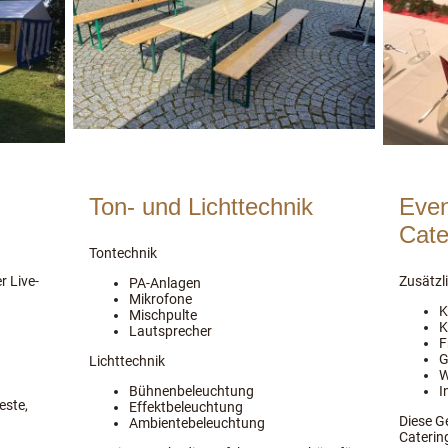
Ton- und Lichttechnik
Even
Cate
Tontechnik
r Live-
Zusätzli
PA-Anlagen
Mikrofone
K
Mischpulte
K
Lautsprecher
F
G
Lichttechnik
W
Bühnenbeleuchtung
I
este,
Effektbeleuchtung
Diese Ge
Ambientebeleuchtung
Caterin