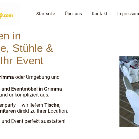
Startseite
Über uns
Kontakt
Impressum
en in
e, Stühle &
Ihr Event
rimma
oder Umgebung und
 und Eventmöbel in Grimma
l und unkompliziert aus.
enparty – wir liefern
Tische,
rnituren
direkt zu Ihrer Location.
 und Event perfekt ausstatten!